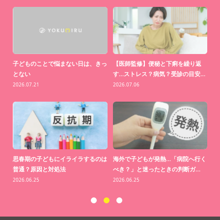
監修】便秘と下痢を繰り返
【医師監修】“運動した方がいい”は
【医師監修】
トレス？病気？受診の目安…
わかってる。でも続かない理…
ンDはつくられ
.06
2026.06.01
2026.05.19
子どもが発熱…「病院へ行く
【医師監修】知らないうちに歯がす
【医師監修】
」と迷ったときの判断ガ…
り減る？「クレンチング症候群…
ゆくなる」の
.25
2026.04.21
2026.03.31