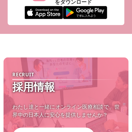
をダウンロード
坐骨神経痛
副鼻腔炎
日本語で相談
不眠
鬱
耳の不調
できもの
ピル
更年期
変形性関節炎
薬
コレステロール
コロナ
後遺症
喉
抗不安剤
舌の痛み
目の痛み
頬の痛み
足底腱膜損傷
精神的不調
不眠症
微熱
総合治療
卵巣のう胞
婦人科検診
腹痛
腸炎
頭痛の対処法
雷鳴頭痛
直接相談
妊娠初期
RECRUIT
帯状疱疹
市販薬
疲労感
痒み
採用情報
カサンドラ症候群
しこり
嘔吐
下痢
息苦しさ
ストレス
処方薬
アレルギー
わたし達と一緒にオンライン医療相談で、世
不正出血
治療法
海外妊娠
貧血の悩み
界中の日本人に安心を提供しませんか？
腰痛の相談
視力の低下
喉の違和感
頭痛
息切れ
副作用
窒息
MRI検査
耳鳴り