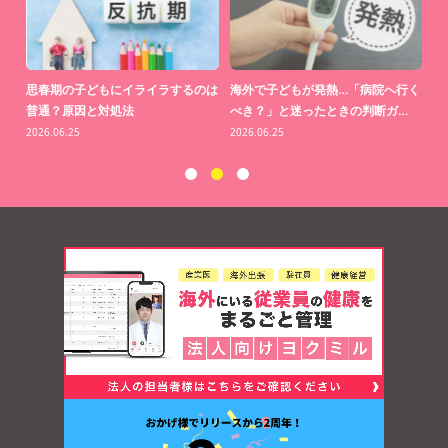
思っ
思春期の子どもにイライラするのは
海外で子どもが発熱…「病院へ行く
【
普通？原因と対処法
べき？」と迷ったときの判断ガ…
り
2026.06.25
2026.06.25
20