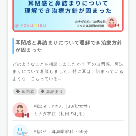
トラウマ
デリケートゾーン
女性器
フランス
ベルギー
メキシコ
モロッコ
生活習慣病
注意点
セカンドピニオン
充血
その他
眼病
慢性の咳
治療方針
メンタルヘルスケア
子ども
リステリア感染症
耳閉感と鼻詰まりについて理解でき治療方針
自閉スペクトラム
子宮頸管
かかりつけ医
が固まった
顎周り
不安症
恐怖症
精神疾患
どのようなことを相談しましたか？ 耳の自閉感、鼻詰
発達障害
火傷
治療
心電図検査
まりについて相談しました。特に耳は、詰まっている
予防接種
炎症
ストレス発散
抜毛症
ような、こもっている…
ドライマウス
かゆみ
妊活
赤ちゃん
耳閉感
鼻詰まり
婦人科
癌
パニック障害
適応障害
顕微授精
ストレスについての相談
幻聴
足
相談者：Yさん（30代/女性）
リハビリ
血液検査
脳性麻痺
SIDS
脳
カナダ在住（初回の利用）
背中
背中のこわばり
背中の痛み
目眩
相談科：耳鼻咽喉科・60分
目
免疫力
湿疹
環境変化
不安