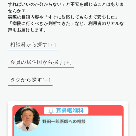
すればいいのか分からない」と不安を感じることはありま
せんか？
実際の相談内容や「すぐに対応してもらえて安心した」
「病院に行くべきか判断できた」など、利用者のリアルな
声をお届けします。
相談科から探す
消化器外科
消化器内科
会員の居住国から探す
メンタルヘルス（心療内科・精神科）
内科
マルタ共和国
オーストリア
フィリピン
外科
子どものメンタルヘルス
小児科
タグから探す
ウズベキスタン
ベトナム
香港
スイス
整形外科
歯科・口腔外科
泌尿器科
長引く頭痛
膝の痛み
腰の痛み
睡眠不足
韓国
コロンビア
デンマーク
産科・婦人科
皮膚科
耳鼻咽喉科
眼科
病気不安症
体調不良
耳閉感
鼻詰まり
ニュージーランド
スペイン
イギリス
神経内科・外科（脳神経内科・外科）
総合診療科
呼吸法
スポーツ整形
海外出産
持病
イタリア
アメリカ
インド
インドネシア
術後ケア
漢方薬
発熱
不安感
オーストラリア
中国
オランダ
カナダ
手の痛み
健康診断
咳
カウンセリング
スウェーデン
タイ
ドイツ
日本