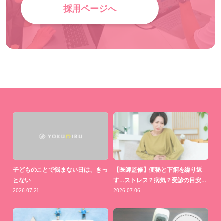
採用ページへ
吐き気
花粉症
喘息
出産
薬の悩み
MRI
CT
慢性的体調不良
薬の相談
診療ガイドライン
胆嚢結石
急性膵炎
食生活
エクササイズ
セカンドオピニオン
ストレッチ
検査結果
治療方法
怪我
胸の痛み
心臓
海外文化
メンタルヘルス
海外医療
生理不順
皮膚
爪
橋本病
食習慣
生活習慣
オンライン医療相談
虫歯
めまい
腰痛
中」
子どものことで悩まない日は、きっ
【医師監修】便秘と下痢を繰り返
【
とない
す…ストレス？病気？受診の目安…
わ
2026.07.21
2026.07.06
20