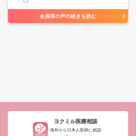
甲状腺
風邪
歯
歯茎
痺れ
鎮痛剤
会員様の声の続きを読む
薬疹
外用薬
サプリ
感染症
医療制度
服薬
子宮筋腫
ホルモンバランス
呼吸
違和感
エコー検査
肌荒れ
妊娠
食道
健診結果
鎖骨遠位端骨折
交通事故
レントゲン
便秘
胃の不調
乳児
熱性痙攣
ワクチン
肩こり
首痛
ホクロ
筋腫手術
体外受精
不妊治療
ニキビ
胎児
夜尿症
小児科
紅斑
気分障害
手指の痛み
関節の痛み
皮膚炎
高熱
不整脈
高血圧
残尿感
緑内障
膀胱炎
頻尿
股関節痛
眼球痛
尿道炎
ヨクミル医療相談
更年期障害
海外生活
複雑骨折
アトピー
-海外から日本人医師に相談-
巻き爪
目の病気
足の痺れ
足の痛み