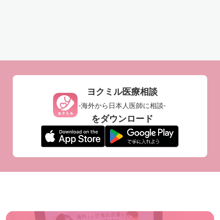
吐き気
花粉症
喘息
出産
薬の悩み
MRI
CT
慢性的体調不良
薬の相談
診療ガイドライン
胆嚢結石
急性膵炎
食生活
エクササイズ
セカンドオピニオン
ストレッチ
検査結果
治療方法
怪我
胸の痛み
心臓
海外文化
メンタルヘルス
ヨクミル医療相談
海外医療
生理不順
皮膚
爪
橋本病
-海外から日本人医師に相談-
をダウンロード
食習慣
生活習慣
オンライン医療相談
虫歯
めまい
腰痛