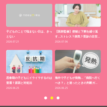
中」
子どものことで悩まない日は、きっ
【医師監修】便秘と下痢を繰り返
【
とない
す…ストレス？病気？受診の目安…
わ
2026.07.21
2026.07.06
20
思っ
思春期の子どもにイライラするのは
海外で子どもが発熱…「病院へ行く
【
普通？原因と対処法
べき？」と迷ったときの判断ガ…
り
2026.06.25
2026.06.25
20