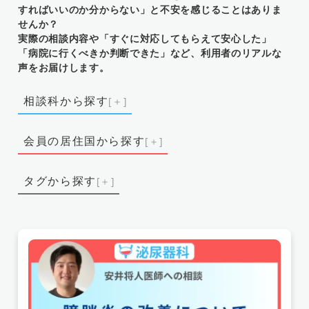
すればいいのか分からない」と不安を感じることはありま
せんか？
実際の相談内容や「すぐに対応してもらえて安心した」
「病院に行くべきか判断できた」など、利用者のリアルな
声をお届けします。
相談科から探す
消化器外科
消化器内科
会員の居住国から探す
メンタルヘルス（心療内科・精神科）
内科
マルタ共和国
オーストリア
フィリピン
外科
子どものメンタルヘルス
小児科
タグから探す
ウズベキスタン
ベトナム
香港
スイス
整形外科
歯科・口腔外科
泌尿器科
長引く頭痛
膝の痛み
腰の痛み
睡眠不足
韓国
コロンビア
デンマーク
産科・婦人科
皮膚科
耳鼻咽喉科
眼科
病気不安症
体調不良
耳閉感
鼻詰まり
ニュージーランド
スペイン
イギリス
神経内科・外科（脳神経内科・外科）
総合診療科
呼吸法
スポーツ整形
海外出産
持病
イタリア
アメリカ
インド
インドネシア
術後ケア
漢方薬
発熱
不安感
オーストラリア
中国
オランダ
カナダ
手の痛み
健康診断
咳
カウンセリング
スウェーデン
タイ
ドイツ
日本