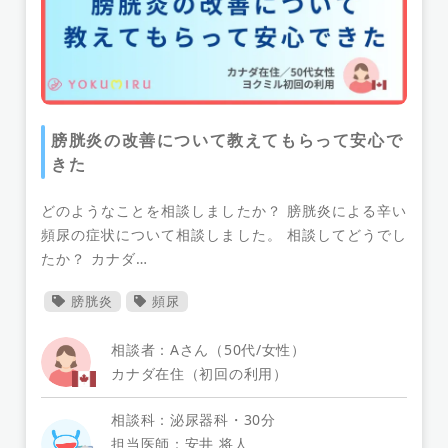
トラウマ
デリケートゾーン
女性器
フランス
ベルギー
メキシコ
モロッコ
生活習慣病
注意点
セカンドピニオン
充血
その他
眼病
慢性の咳
治療方針
メンタルヘルスケア
子ども
リステリア感染症
膀胱炎の改善について教えてもらって安心で
自閉スペクトラム
子宮頸管
かかりつけ医
きた
顎周り
不安症
恐怖症
精神疾患
どのようなことを相談しましたか？ 膀胱炎による辛い
発達障害
火傷
治療
心電図検査
頻尿の症状について相談しました。 相談してどうでし
予防接種
炎症
ストレス発散
抜毛症
たか？ カナダ…
ドライマウス
かゆみ
妊活
赤ちゃん
膀胱炎
頻尿
婦人科
癌
パニック障害
適応障害
顕微授精
ストレスについての相談
幻聴
足
相談者：Aさん（50代/女性）
リハビリ
血液検査
脳性麻痺
SIDS
脳
カナダ在住（初回の利用）
背中
背中のこわばり
背中の痛み
目眩
相談科：泌尿器科・30分
目
免疫力
湿疹
環境変化
不安
担当医師：安井 将人