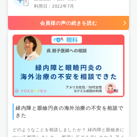
利用日：2022年7月
甲状腺
風邪
歯
歯茎
痺れ
鎮痛剤
薬疹
外用薬
サプリ
感染症
医療制度
会員様の声の続きを読む
服薬
子宮筋腫
ホルモンバランス
呼吸
違和感
エコー検査
肌荒れ
妊娠
食道
健診結果
鎖骨遠位端骨折
交通事故
レントゲン
便秘
胃の不調
乳児
熱性痙攣
ワクチン
肩こり
首痛
ホクロ
筋腫手術
体外受精
不妊治療
ニキビ
胎児
夜尿症
小児科
紅斑
気分障害
手指の痛み
関節の痛み
皮膚炎
高熱
不整脈
高血圧
残尿感
緑内障
緑内障と眼瞼円炎の海外治療の不安を相談で
膀胱炎
頻尿
股関節痛
眼球痛
尿道炎
きた
更年期障害
海外生活
複雑骨折
アトピー
どのようなことを相談しましたか？ 緑内障と眼瞼炎に
巻き爪
目の病気
足の痺れ
足の痛み
ついて相談しました。 相談してどうでしたか？ アメ