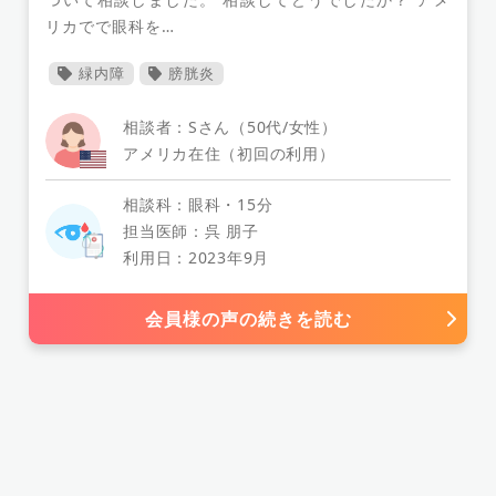
坐骨神経痛
副鼻腔炎
日本語で相談
不眠
リカでで眼科を…
鬱
耳の不調
できもの
ピル
更年期
緑内障
膀胱炎
変形性関節炎
薬
コレステロール
コロナ
相談者：Sさん（50代/女性）
後遺症
喉
抗不安剤
舌の痛み
アメリカ在住（初回の利用）
目の痛み
頬の痛み
足底腱膜損傷
精神的不調
不眠症
微熱
総合治療
相談科：眼科・15分
担当医師：呉 朋子
卵巣のう胞
婦人科検診
腹痛
腸炎
利用日：2023年9月
頭痛の対処法
雷鳴頭痛
直接相談
妊娠初期
帯状疱疹
市販薬
疲労感
痒み
会員様の声の続きを読む
カサンドラ症候群
しこり
嘔吐
下痢
息苦しさ
ストレス
処方薬
アレルギー
不正出血
治療法
海外妊娠
貧血の悩み
腰痛の相談
視力の低下
喉の違和感
頭痛
息切れ
副作用
窒息
MRI検査
耳鳴り