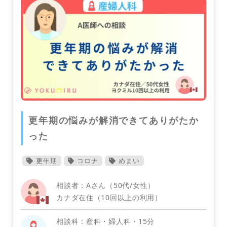
消化器内科
ウズベキスタン
更年期の悩みが解消できてありがたか
ベトナム
った
更年期
コロナ
めまい
相談者：Aさん（50代/女性）
カナダ在住（10回以上の利用）
メンタルヘルス（心療内科・精神科）
相談科：産科・婦人科・15分
香港