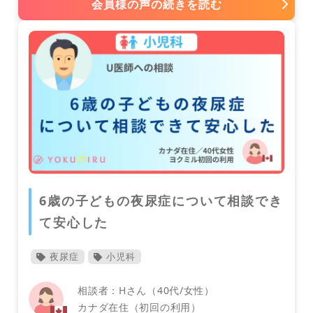
会員様の声の続きを読む
アメリカ
整形外科
インド
6歳の子どもの夜尿症について相談でき
て安心した
夜尿症
小児科
相談者：Hさん（40代/女性）
カナダ在住（初回の利用）