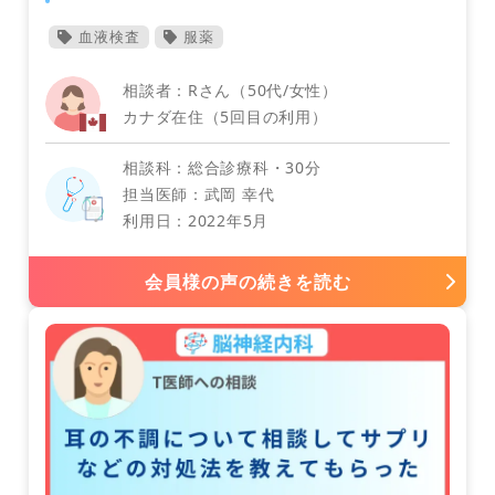
血液検査
服薬
相談者：Rさん（50代/女性）
オランダ
カナダ在住（5回目の利用）
泌尿器科
相談科：総合診療科・30分
担当医師：武岡 幸代
利用日：2022年5月
会員様の声の続きを読む
カナダ