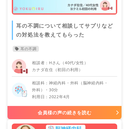
スウェーデン
耳の不調について相談してサプリなど
産科・婦人科
の対処法を教えてもらった
耳の不調
タイ
相談者：Hさん（40代/女性）
日本
フランス
カナダ在住（初回の利用）
相談科：神経内科・外科（脳神経内科・
外科）・30分
利用日：2022年4月
ドイツ
会員様の声の続きを読む
その他
ベルギー
メキシコ
モロッコ