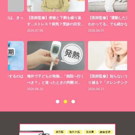
返
【医師監修】“運動した方がいい”は
【医師監修】窓際の日光ではビタミ
家
…
わかってる。でも続かない理…
ンDはつくられない？約70％…
い
2026.06.01
2026.05.19
20
行く
【医師監修】知らないうちに歯がす
【医師監修】「掻けば掻くほど、か
海
…
り減る？「クレンチング症候群…
ゆくなる」の正体とは？
20
2026.04.21
2026.03.31