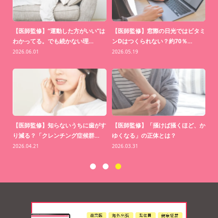
返
【医師監修】“運動した方がいい”は
【医師監修】窓際の日光ではビタミ
家
…
わかってる。でも続かない理…
ンDはつくられない？約70％…
い
2026.06.01
2026.05.19
20
行く
【医師監修】知らないうちに歯がす
【医師監修】「掻けば掻くほど、か
海
…
り減る？「クレンチング症候群…
ゆくなる」の正体とは？
20
2026.04.21
2026.03.31