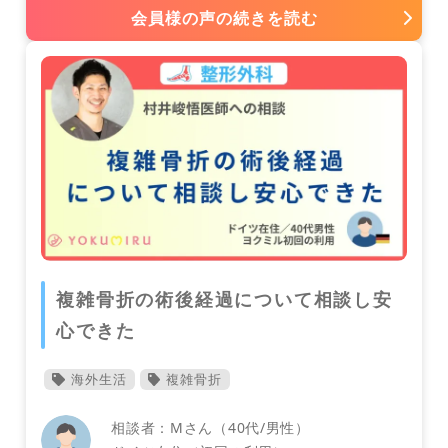
会員様の声の続きを読む
皮膚科
日本
ベルギー
フランス
複雑骨折の術後経過について相談し安
その他
メキシコ
モロッコ
心できた
海外生活
複雑骨折
相談者：Mさん（40代/男性）