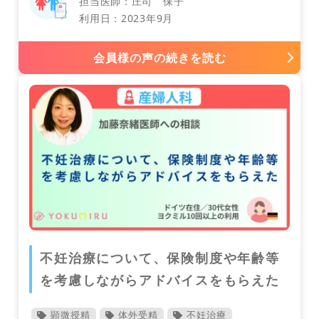
担当医師：庄司 保子
利用日：2023年9月
会員様の声の続きを読む
アメリカ
整形外科
インド
不妊治療について、保険制度や年齢等
を考慮しながらアドバイスをもらえた
顕微授精
体外受精
不妊治療