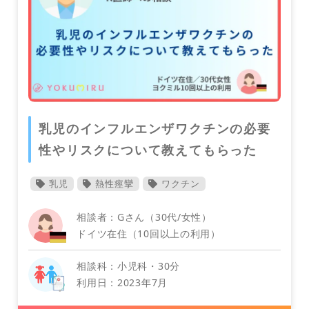
スウェーデン
産科・婦人科
乳児のインフルエンザワクチンの必要
タイ
性やリスクについて教えてもらった
乳児
熱性痙攣
ワクチン
相談者：Gさん（30代/女性）
ドイツ在住（10回以上の利用）
ドイツ
相談科：小児科・30分
利用日：2023年7月