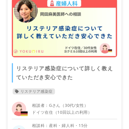
消化器内科
ウズベキスタン
リステリア感染症について詳しく教え
ベトナム
ていただき安心できた
リステリア感染症
相談者：Gさん（30代/女性）
ドイツ在住（10回以上の利用）
相談科：産科・婦人科・15分
メンタルヘルス（心療内科・精神科）
香港