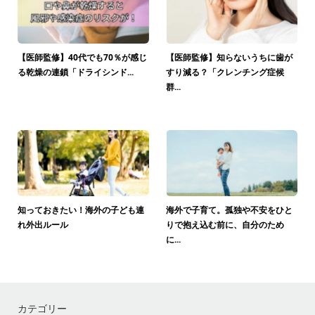
【医師監修】40代でも70％が感じ
【医師監修】知らないうちに歯が
る乾燥の連鎖「ドライシンド...
すり減る？「クレンチング症候
群...
2023.12.14
コラム
2026.04.21
コラム
知っておきたい！海外の子ども連
海外で子育て。孤独や不安をひと
れ外出ルール
りで抱え込む前に、自分のため
に...
2022.10.11
コラム
2022.09.20
コラム
カテゴリー