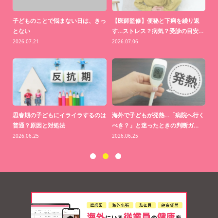
返
【医師監修】“運動した方がいい”は
【医師監修】窓際の日光ではビタミ
家
…
わかってる。でも続かない理…
ンDはつくられない？約70％…
い
2026.06.01
2026.05.19
20
行く
【医師監修】知らないうちに歯がす
【医師監修】「掻けば掻くほど、か
海
…
り減る？「クレンチング症候群…
ゆくなる」の正体とは？
20
2026.04.21
2026.03.31