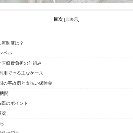
目次
[
非表示
]
医療制度は？
レベル
と医療費負担の仕組み
利用できる主なケース
国の事故例と支払い保険金
機関
る際のポイント
販薬
ら
相談の紹介