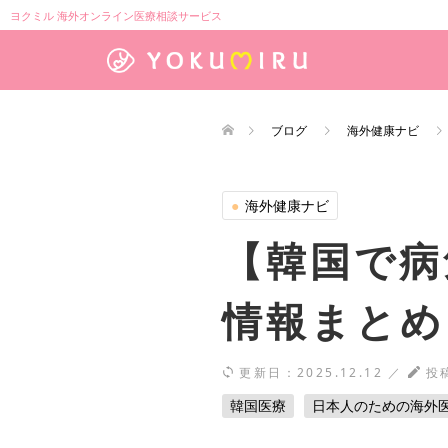
ヨクミル 海外オンライン医療相談サービス
ブログ
海外健康ナビ
●
海外健康ナビ
【韓国で病
情報まとめ
更新日：
2025.12.12
／
投
韓国医療
日本人のための海外