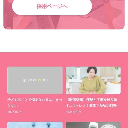
採用ページへ
中」
子どものことで悩まない日は、きっ
【医師監修】便秘と下痢を繰り返
【
とない
す…ストレス？病気？受診の目安…
わ
2026.07.21
2026.07.06
20