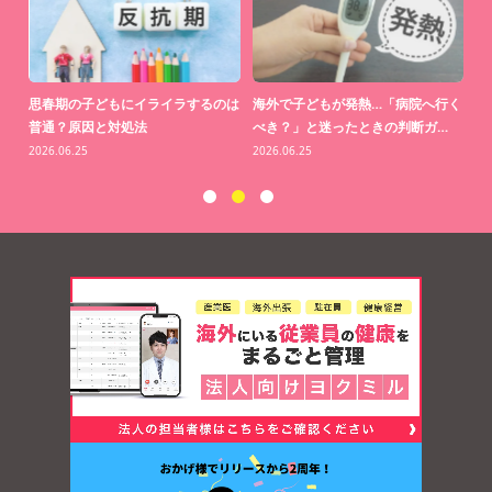
思っ
思春期の子どもにイライラするのは
海外で子どもが発熱…「病院へ行く
【
普通？原因と対処法
べき？」と迷ったときの判断ガ…
り
2026.06.25
2026.06.25
20