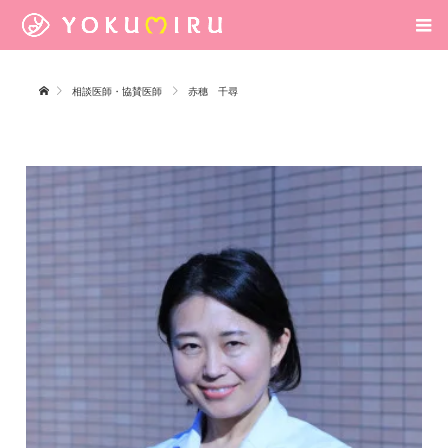
相談医師・協賛医師
赤穗 千尋