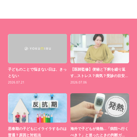
中」
子どものことで悩まない日は、きっ
【医師監修】便秘と下痢を繰り返
【
とない
す…ストレス？病気？受診の目安…
わ
2026.07.21
2026.07.06
20
思っ
思春期の子どもにイライラするのは
海外で子どもが発熱…「病院へ行く
【
普通？原因と対処法
べき？」と迷ったときの判断ガ…
り