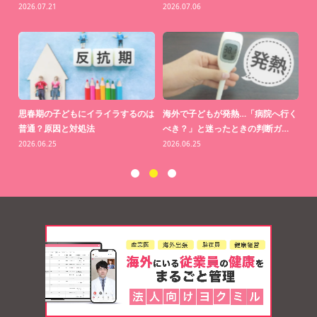
2026.07.21
2026.07.06
20
思っ
思春期の子どもにイライラするのは
海外で子どもが発熱…「病院へ行く
【
普通？原因と対処法
べき？」と迷ったときの判断ガ…
り
2026.06.25
2026.06.25
20