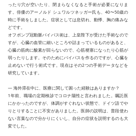
ったり穴が空いたり、閉まらなくなると手術が必要になりま
す。俳優のアーノルド シュワルツネッガー氏も、40〜50歳の
時に手術をしました。症状としては息切れ、動悸、胸の痛みな
どです。
オフポンプ冠動脈バイパス術は、上皇陛下が受けた手術なので
すが、心臓の血管に細いところや詰まっているものがあると、
心臓の筋肉に酸素が回らないので、心筋梗塞になったり心筋が
弱ったりします。そのためにバイパスを作るのですが、心臓を
止めないで行う術式です。現在はその2つの手術データなどを
研究しています。
― 海外滞在中に、医療に関して困った経験はありますか？
1年前、職場の定期検診でコロナ陽性と言われました。嘱託医
にかかったのですが、体調がすぐれない状態で、ドイツ語でや
りとりすることに不安がありました。医師の説明は、普段使わ
ない言葉なので分かりにくいし、自分の症状を説明するのも大
変でした。