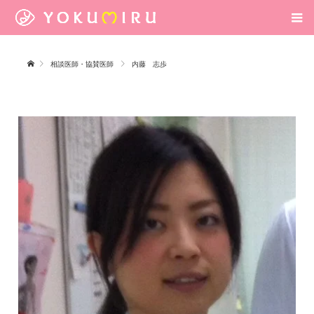
相談医師・協賛医師
内藤 志歩