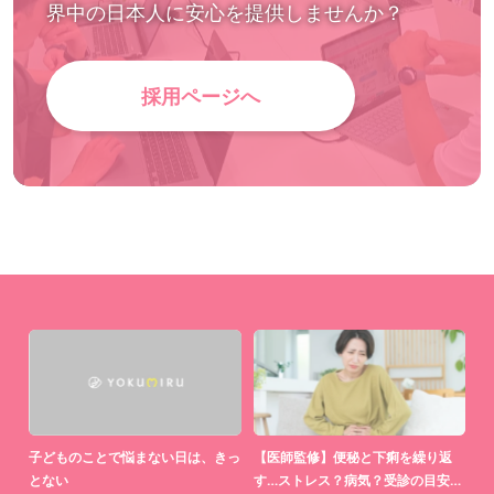
界中の日本人に安心を提供しませんか？
採用ページへ
中」
子どものことで悩まない日は、きっ
【医師監修】便秘と下痢を繰り返
【
とない
す…ストレス？病気？受診の目安…
わ