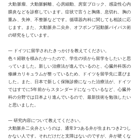
大動脈瘤、大動脈解離、心房細動、房室ブロック、感染性心内
膜炎などを診察しています。症状で言うと胸痛、息切れ、胸の
重み、失神、不整脈などです。循環器内科に関しても相談に応
じます。また、大動脈弁二尖弁、オフポンプ冠動脈バイパス術
の研究をしています。
― ドイツに留学されたきっかけを教えてください。
色々経験を積みたかったので、学生の頃から留学をしたいと思
っていました。新しい治療法が進んでいるのと、心臓外科医の
修練カリキュラムが整っているため、ドイツを留学先に選びま
した。また、日本で新しく保険診療になった治療法が、ドイツ
ではすでに5年前からスタンダードになっているなど、心臓外
科の分野では日本より進んでいるので、最新技術を勉強したい
と思いました。
― 研究内容について教えてください。
大動脈弁二尖弁というのは、通常3つある弁が生まれつき2つし
かない人です。それだけだと支障はないのですが、弁が硬くな