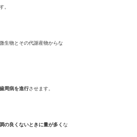
す。
微生物とその代謝産物からな
歯周病を進行
させます。
調の良くないときに量が多く
な