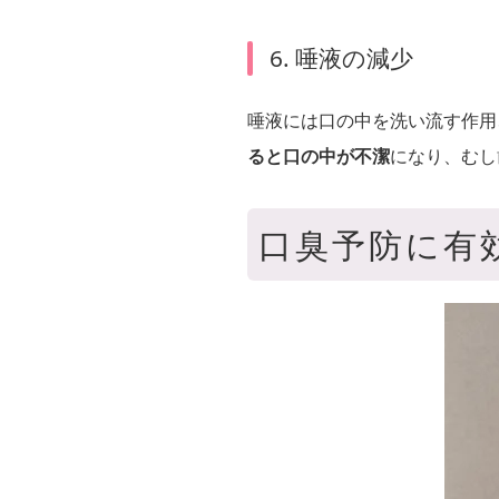
6. 唾液の減少
唾液には口の中を洗い流す作用
ると口の中が不潔
になり、むし
口臭予防に有