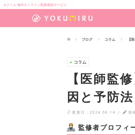
ヨクミル 海外オンライン医療相談サービス
ブログ
コラム
【医
●
コラム
【医師監修
因と予防法
更新日：
2024.06.14
／
投
監修者プロフィ