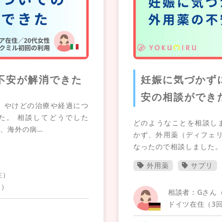
不安が解消できた
妊娠に気づかず
安の相談ができ
 やけどの治療や経過につ
た。 相談してどうでした
どのようなことを相談し
て、海外の病…
かず、外用薬（ディフェ
なったので相談しました。
外用薬
サプリ
性）
用）
相談者：Gさん（
ドイツ在住（3