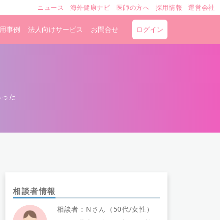
ニュース
海外健康ナビ
医師の方へ
採用情報
運営会社
用事例
法人向けサービス
お問合せ
ログイン
らった
相談者情報
相談者：Nさん（50代/女性）