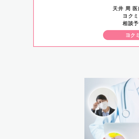
天井 周 
ヨクミ
相談予
ヨク