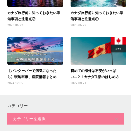
カナダ旅行前に知っておきたい準
カナダ旅行前に知っておきたい準
備事項と注意点②
備事項と注意点①
2023.06.22
海外安全ナビ
2023.06.22
海外安全ナビ
【バンクーバーで病気になった
初めての海外は不安がいっぱ
ら】現地医療、病院情報まとめ
い…？！カナダ生活のはじめ方
2024.12.05
コラム
2022.08.21
海外健康ナビ
カテゴリー