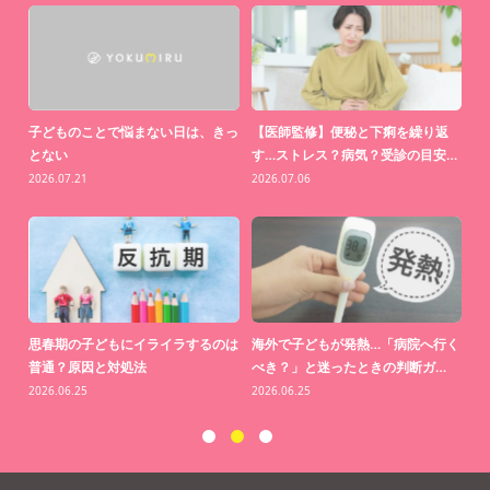
中」
子どものことで悩まない日は、きっ
【医師監修】便秘と下痢を繰り返
【
とない
す…ストレス？病気？受診の目安…
わ
2026.07.21
2026.07.06
20
思っ
思春期の子どもにイライラするのは
海外で子どもが発熱…「病院へ行く
【
普通？原因と対処法
べき？」と迷ったときの判断ガ…
り
2026.06.25
2026.06.25
20