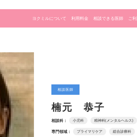
ヨクミルについて
利用料金
相談できる医師
ご利
相談医師
楠元 恭子
相談科：
小児科
精神科(メンタルヘルス)
専門領域：
プライマリケア
総合診療科