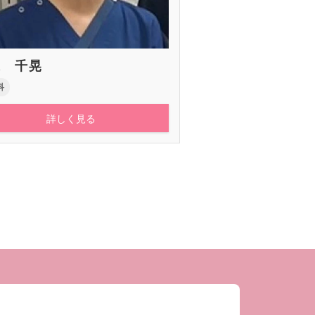
森 千晃
科
詳しく見る