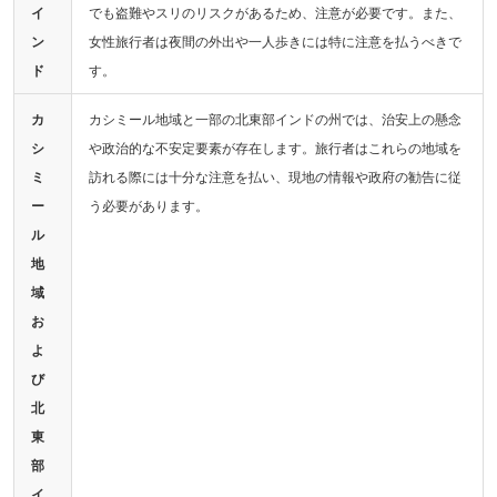
イ
でも盗難やスリのリスクがあるため、注意が必要です。また、
ン
女性旅行者は夜間の外出や一人歩きには特に注意を払うべきで
ド
す。
カ
カシミール地域と一部の北東部インドの州では、治安上の懸念
シ
や政治的な不安定要素が存在します。旅行者はこれらの地域を
ミ
訪れる際には十分な注意を払い、現地の情報や政府の勧告に従
ー
う必要があります。
ル
地
域
お
よ
び
北
東
部
イ