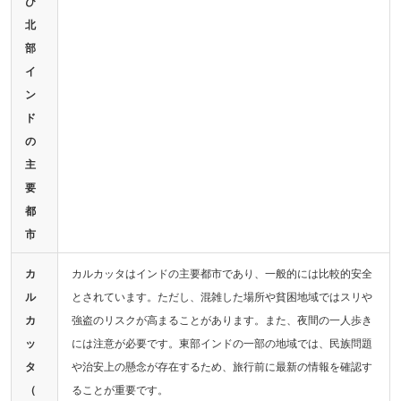
び
北
部
イ
ン
ド
の
主
要
都
市
カ
カルカッタはインドの主要都市であり、一般的には比較的安全
ル
とされています。ただし、混雑した場所や貧困地域ではスリや
カ
強盗のリスクが高まることがあります。また、夜間の一人歩き
ッ
には注意が必要です。東部インドの一部の地域では、民族問題
タ
や治安上の懸念が存在するため、旅行前に最新の情報を確認す
（
ることが重要です。