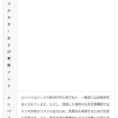
コ
ル
カ
タ
）
お
よ
び
東
部
イ
ン
ド
ム
ムンバイはインドの経済の中心地であり、一般的には比較的安
ン
全とされています。ただし、混雑した場所や公共交通機関では
バ
スリや詐欺のリスクがあるため、貴重品を保護するための注意
イ
が必要です。また、観光名所や繁華街などでは盗難に注意が必