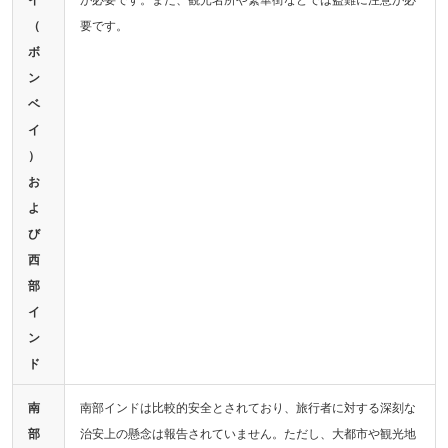
（
要です。
ボ
ン
ベ
イ
）
お
よ
び
西
部
イ
ン
ド
南
南部インドは比較的安全とされており、旅行者に対する深刻な
部
治安上の懸念は報告されていません。ただし、大都市や観光地