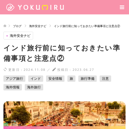
ブログ
海外安全ナビ
インド旅行前に知っておきたい準備事項と注意点②
●
海外安全ナビ
インド旅行前に知っておきたい準
備事項と注意点②
更新日：
2024.11.08
／
投稿日：
2023.06.27
アジア旅行
インド
安全情報
旅
旅行準備
注意
海外情報
海外旅行