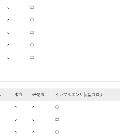
○
◎
○
◎
○
◎
○
◎
○
◎
ん
水痘
破傷風
インフルエンザ新型コロナ
○
○
◎
○
○
◎
○
○
◎