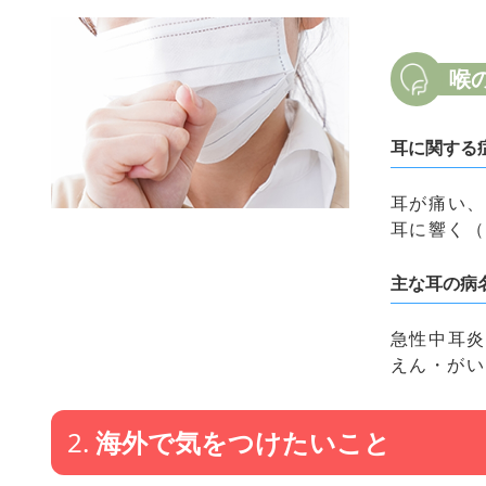
喉
耳に関する
耳が痛い、
耳に響く
主な耳の病
急性中耳炎
えん・がい
2.
海外で気をつけたいこと