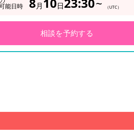
8
10
23:30
~
の
月
日
可能日時
（UTC）
相談を予約する