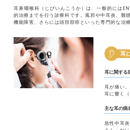
耳鼻咽喉科（じびいんこうか）は、一般的にはENT（
的治療までを行う診療科です。風邪や中耳炎、難
機能障害、さらには頭頚部癌といった専門的な治
耳
耳に関する
耳が痛い、
耳に響く
主な耳の病
急性中耳炎
えん・がい