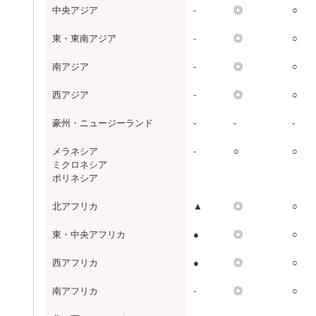
中央アジア
-
◎
○
東・東南アジア
-
◎
○
南アジア
-
◎
○
西アジア
-
◎
○
豪州・ニュージーランド
-
-
-
メラネシア
-
○
○
ミクロネシア
ポリネシア
北アフリカ
▲
◎
○
東・中央アフリカ
●
◎
○
西アフリカ
●
◎
○
南アフリカ
-
◎
○