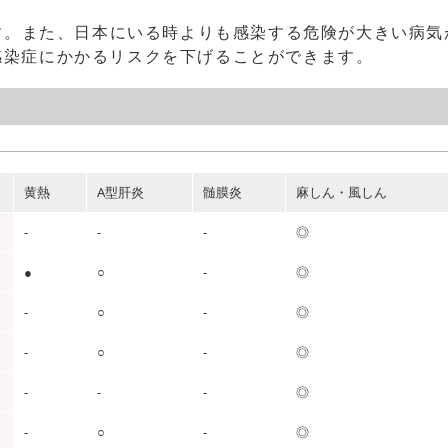
す。また、日本にいる時よりも感染する危険が大きい病気
感染症にかかるリスクを下げることができます。
黄熱
A型肝炎
髄膜炎
麻しん・風しん
-
-
-
◎
●
○
-
◎
-
○
-
◎
-
○
-
◎
-
-
-
◎
-
○
-
◎