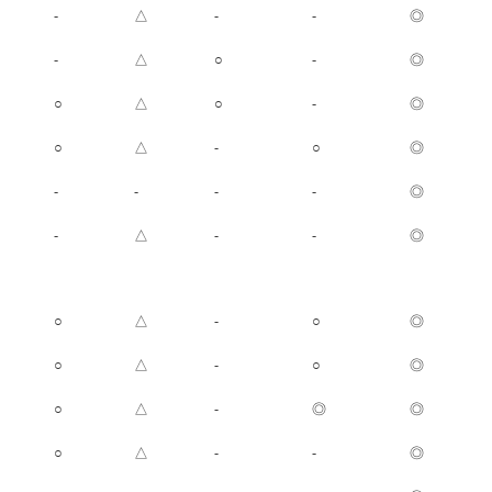
-
△
-
-
◎
-
△
○
-
◎
○
△
○
-
◎
○
△
-
○
◎
-
-
-
-
◎
-
△
-
-
◎
○
△
-
○
◎
○
△
-
○
◎
○
△
-
◎
◎
○
△
-
-
◎