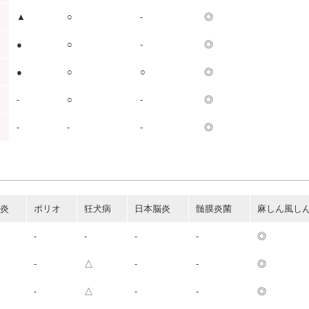
▲
○
-
◎
●
○
-
◎
●
○
○
◎
-
○
-
◎
-
-
-
◎
肝炎
ポリオ
狂犬病
日本脳炎
髄膜炎菌
麻しん風し
-
-
-
-
◎
-
△
-
-
◎
-
△
-
-
◎