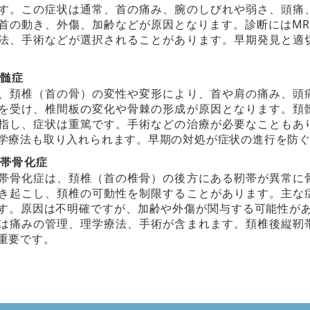
す。この症状は通常、首の痛み、腕のしびれや弱さ、頭痛
首の動き、外傷、加齢などが原因となります。診断にはMR
法、手術などが選択されることがあります。早期発見と適
髄症
、頚椎（首の骨）の変性や変形により、首や肩の痛み、頭
を受け、椎間板の変化や骨棘の形成が原因となります。頚
指し、症状は重篤です。手術などの治療が必要なこともあ
学療法も取り入れられます。早期の対処が症状の進行を防
帯骨化症
帯骨化症は、頚椎（首の椎骨）の後方にある靭帯が異常に
き起こし、頚椎の可動性を制限することがあります。主な
す。原因は不明確ですが、加齢や外傷が関与する可能性があ
は痛みの管理、理学療法、手術が含まれます。頚椎後縦靭
重要です。