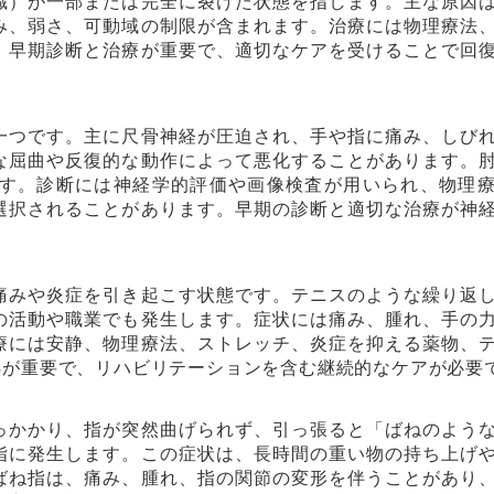
織）が一部または完全に裂けた状態を指します。主な原因
み、弱さ、可動域の制限が含まれます。治療には物理療法
。早期診断と治療が重要で、適切なケアを受けることで回
一つです。主に尺骨神経が圧迫され、手や指に痛み、しび
な屈曲や反復的な動作によって悪化することがあります。
す。診断には神経学的評価や画像検査が用いられ、物理
選択されることがあります。早期の診断と適切な治療が神
痛みや炎症を引き起こす状態です。テニスのような繰り返
の活動や職業でも発生します。症状には痛み、腫れ、手の
療には安静、物理療法、ストレッチ、炎症を抑える薬物、
処が重要で、リハビリテーションを含む継続的なケアが必要
っかかり、指が突然曲げられず、引っ張ると「ばねのよう
指に発生します。この症状は、長時間の重い物の持ち上げ
ばね指は、痛み、腫れ、指の関節の変形を伴うことがあり