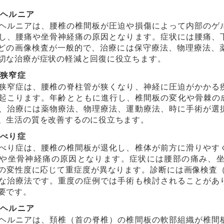
ヘルニア
ヘルニアは、腰椎の椎間板が圧迫や損傷によって内部のゲ
し、腰痛や坐骨神経痛の原因となります。症状には腰痛、
などの画像検査が一般的で、治療には保守療法、物理療法、
切な治療が症状の軽減と回復に役立ちます。
狭窄症
狭窄症は、腰椎の脊柱管が狭くなり、神経に圧迫がかかる
起こります。年齢とともに進行し、椎間板の変化や骨棘の成
、治療には薬物療法、物理療法、運動療法、時に手術が選
、生活の質を改善するのに役立ちます。
べり症
べり症は、腰椎の椎間板が退化し、椎体が前方に滑りやす
や坐骨神経痛の原因となります。症状には腰部の痛み、
の変性度に応じて重症度が異なります。診断には画像検査（
な治療法です。重度の症例では手術も検討されることがあ
要です。
ヘルニア
ヘルニアは、頚椎（首の脊椎）の椎間板の軟部組織が椎間