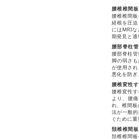
腰椎椎間板
腰椎椎間板
経根を圧迫
にはMRI
期発見と適
腰部脊柱管
腰部脊柱管
脚の弱さも
が使用され
悪化を防ぎ
腰椎変性す
腰椎変性す
より、腰痛
れ、椎間板
法が一般的
ぐために重
頚椎椎間板
頚椎椎間板