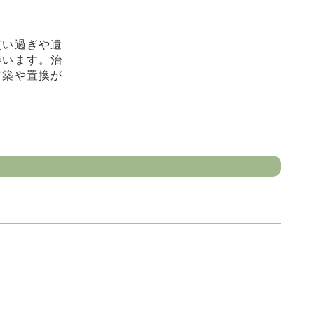
使い過ぎや遺
伴います。治
構築や置換が