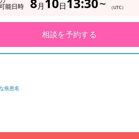
8
10
13:30
~
の
月
日
可能日時
（UTC）
相談を予約する
主な疾患名