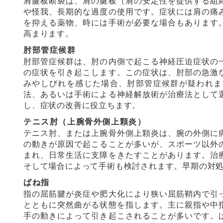
肩腱板断裂は、肩の腱板（肩の安定性を提供する組
や怪我、長期的な過度の使用です。症状には肩の痛
を抑える薬物、時には手術が必要な場合もあります
高まります。
肘部管症候群
肘部管症候群は、肘の内側で起こる神経圧迫症状の
の症状を引き起こします。この症状は、肘部の急激
みやしびれを感じた場合、肘部管症候群が疑われま
法、あるいは手術による神経解放術が治療法として
し、症状の改善に役立ちます。
テニス肘（上腕骨外側上顆炎）
テニス肘、または上腕骨外側上顆炎は、腕の外側に
の動きが原因で起こることが多いが、スポーツ以外
まれ、日常生活に支障をきたすことがあります。治
そして場合によって手術も検討されます。早期の対
ばね指
指の屈筋腱が炎症や肥大化により狭い屈筋鞘内で引
とともに突然曲がる状態を指します。主に親指や中
手の動きによって引き起こされることが多いです。