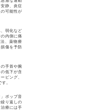
は急激な運動
、安静、炎症
復の可能性が
れ、弱化など
肘の内側に痛
療法、薬物療
経損傷を予防
しの手首や腕
力の低下が含
テーピング、
です。
な」ポップ音
や繰り返しの
、治療には手