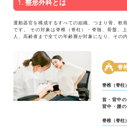
1.
整形外科とは
運動器官を構成するすべての組織、つまり骨、軟
です。 その対象は脊椎（脊柱）・脊髄、骨盤、
人、高齢者まで全ての年齢層が対象になり、その
脊
脊椎（脊柱
首・背中の
背中・腰の
脊椎（脊柱