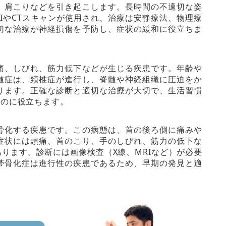
、肩こりなどを引き起こします。長時間の不適切な姿
IやCTスキャンが使用され、治療は安静療法、物理療
切な治療が神経損傷を予防し、症状の緩和に役立ちま
痛、しびれ、筋力低下などが生じる疾患です。年齢や
髄症は、頚椎症が進行し、脊髄や神経組織に圧迫をか
ります。正確な診断と適切な治療が大切で、生活習慣
ぐのに役立ちます。
骨化する疾患です。この病態は、首の後ろ側に痛みや
症状には頭痛、首のこり、手のしびれ、筋力の低下な
ります。診断には画像検査（X線、MRIなど）が必要
帯骨化症は進行性の疾患であるため、早期の発見と適