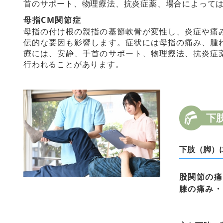
首のサポート、物理療法、抗炎症薬、場合によって
母指CM関節症
母指の付け根の親指の基節軟骨が変性し、炎症や痛
伝的な要因も影響します。症状には母指の痛み、腫
療には、安静、手首のサポート、物理療法、抗炎症
行われることがあります。
下
下肢（脚）
股関節の痛
膝の痛み・