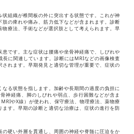
ル状組織が椎間板の外に突出する状態です。これが神
下肢の痺れや痛み、筋力低下などが含まれます。診断
薬物療法、手術などが選択肢として考えられます。早
疾患です。主な症状は腰痛や坐骨神経痛で、しびれや
長に関連しています。診断にはMRIなどの画像検査
択されます。早期発見と適切な管理が重要で、症状の
くなる状態を指します。加齢や長期間の過度の負担に
坐骨神経痛、脚のしびれや弱点、歩行困難などが含ま
MRIやX線）が使われ、保守療法、物理療法、薬物療
ります。早期の診断と適切な治療は、症状の進行を防
板の硬い外層を貫通し、周囲の神経や脊髄に圧迫をか