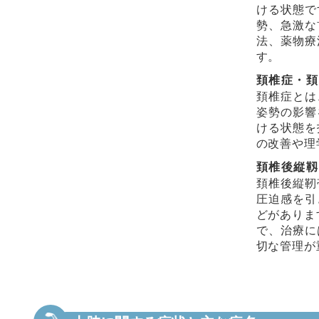
ける状態で
勢、急激な
法、薬物療
す。
頚椎症・頚
頚椎症とは
姿勢の影響
ける状態を
の改善や理
頚椎後縦靱
頚椎後縦靭
圧迫感を引
どがありま
で、治療に
切な管理が